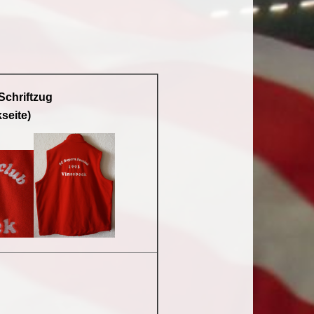
Schriftzug
seite)