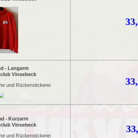
33
d - Langarm
club Vinsebeck
33
che und Rückenstickerei
d - Kurzarm
club Vinsebeck
33
che und Rückenstickerei