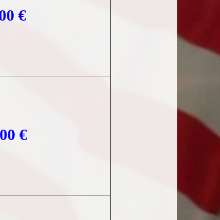
,00
€
00 €