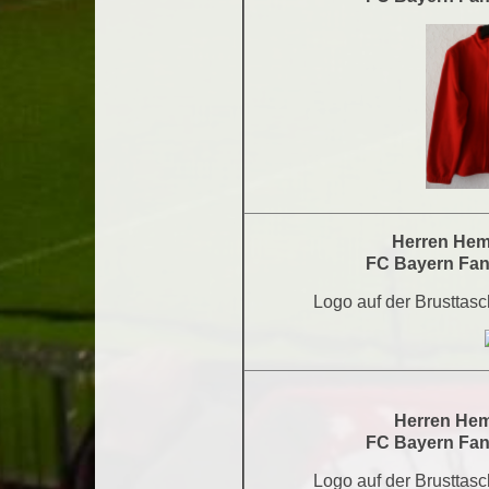
Herren Hem
FC Bayern Fan
Logo auf der Brusttas
Herren Hem
FC Bayern Fan
Logo auf der Brusttas