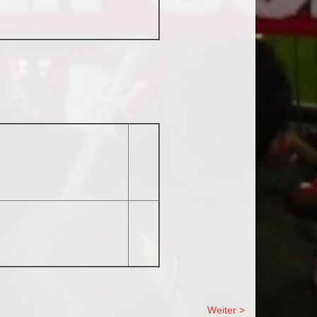
Weiter >