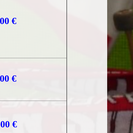
,00
€
,00
€
,00
€