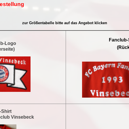
estellung
zur Größentabelle bitte auf das Angebot klicken
Fanclub-
ub-Logo
(Rück
rseite)
-Shirt
club Vinsebeck