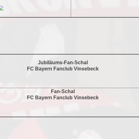
Jubiläums-Fan-Schal
FC Bayern Fanclub Vinsebeck
Fan-Schal
FC Bayern Fanclub Vinsebeck