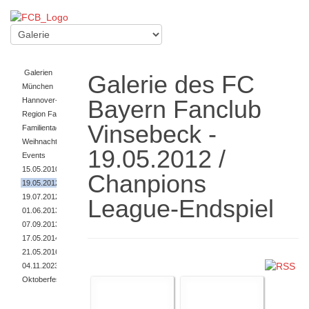
Galerien
Galerie des FC
München
Bayern Fanclub
Hannover-Fahrt
Region Fanclub
Vinsebeck -
Familientag/Somerfest
Weihnachtsfeier
19.05.2012 /
Events
15.05.2010 / DFB-Pokal_Finale
Chanpions
19.05.2012 / Chanpions League-Endspiel
19.07.2012 / Trainingslager Trentino
League-Endspiel
01.06.2013 / DFB-Pokal-Endspiel
07.09.2013 / 20 Jahre Fanclub
17.05.2014 / DFB-Pokal-Finale
21.05.2016 / DFB-Pokal-Endspiel
04.11.2023 / 30 Jahre Fanclub
Oktoberfest