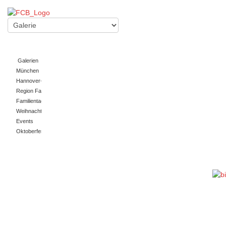
Galerien
München
Hannover-Fahrt
Region Fanclub
Familientag/Somerfest
Weihnachtsfeier
Events
Oktoberfest