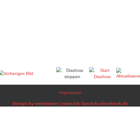
Impressum
design by webmaster | www.fcb-fanclub-vinsebeck.de