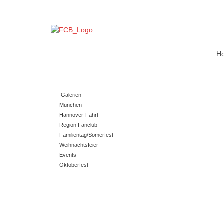
Freitag, 07. August 2026
H
Galerien
München
Hannover-Fahrt
Region Fanclub
Familientag/Somerfest
Weihnachtsfeier
Events
Oktoberfest